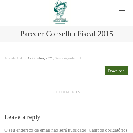
Toggl
Parecer Conselho Fiscal 2015
navig
,
,
,
Antonio Aleixo
12 Outubro, 2021
Sem categoria
0
Download
0 COMMENTS
Leave a reply
O seu endereço de email não será publicado.
Campos obrigatórios