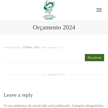
Toggl
Orçamento 2024
navig
,
,
,
Antonio Aleixo
29 Maio, 2024
Sem categoria
0
Download
0 COMMENTS
Leave a reply
O seu endereço de email não será publicado.
Campos obrigatórios